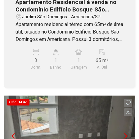
Apartamento Residencial à venda no
Condomínio Edifício Bosque São
Domingos em Americana
Jardim São Domingos - Americana/SP
Apartamento residencial térreo com 65m² de área
útil, situado no Condomínio Edifício Bosque São
Domingos em Americana. Possui 3 dormitórios,
banheiro social com blindex, sala dois ambientes,
cozinha com armários, área de serviço e 1 vaga
3
1
1
65 m²
de garagem coberta. Aceita Financiamento!
Dorm.
Banho
Garagem
A. Útil
Cód.
14761