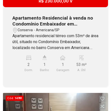
R$ 230.000,00 V
Apartamento Residencial à venda no
Condomínio Embaixador em
Americana
Conserva - Americana/SP
Apartamento residencial térreo com 53m² de área
útil, situado no Condomínio Embaixador,
localizado no bairro Conserva em Americana.
Constituído por 2 dormitórios, sendo 1 com
armários planejados, banheiro social, sala dois
2
1
1
53 m²
ambientes, cozinha incluindo armários planejados
Dorm.
Banho
Garagem
A. Útil
e cooktop, área de serviço e 1 vaga de garagem
descoberta. O Condomínio oferece portaria e
quadra esportiva. Aceita Financiamento com
FGTS!
Cód.
14781