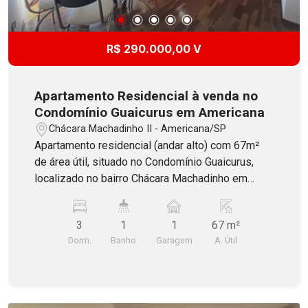
R$ 290.000,00 V
Apartamento Residencial à venda no
Condomínio Guaicurus em Americana
Chácara Machadinho II - Americana/SP
Apartamento residencial (andar alto) com 67m²
de área útil, situado no Condomínio Guaicurus,
localizado no bairro Chácara Machadinho em
Americana. Possui 2 dormitórios, sendo 1 com
armários, sala estendida (podendo reverter para
3
1
1
67 m²
o 3 dormitório), banheiro social, cozinha com
Dorm.
Banho
Garagem
A. Útil
armários, área de serviço também incluindo
armários e 1 vaga de garagem coberta. O
Condomínio oferece portaria 24hrs, elevador e
playground. Aceita Financiamento e estuda