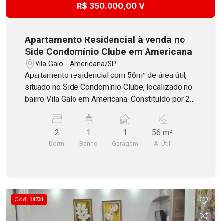
R$ 350.000,00 V
Apartamento Residencial à venda no
Side Condomínio Clube em Americana
Vila Galo - Americana/SP
Apartamento residencial com 56m² de área útil,
situado no Side Condomínio Clube, localizado no
bairro Vila Galo em Americana. Constituído por 2
dormitórios, sendo 1 com planejados, banheio
social com blindex, ampla sala dois ambientes
2
1
1
56 m²
com espelho, cozinha incluindo armários e
Dorm.
Banho
Garagem
A. Útil
lavanderia separada. Possui 1 vaga de garagem
descoberta. O Condomínio oferece uma estrutura
de lazer completa com elevador, portaria,
piscinas, salão festas, quadra poliesportiva,
brinquedoteca, playground e academia. Aceita
Cód.
14731
Financiamento. Agende sua visita!