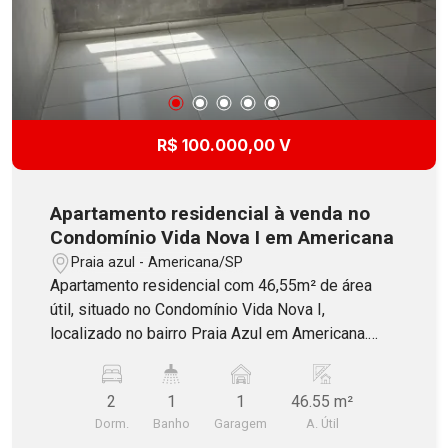
R$ 100.000,00 V
Apartamento residencial à venda no
Condomínio Vida Nova I em Americana
Praia azul - Americana/SP
Apartamento residencial com 46,55m² de área
útil, situado no Condomínio Vida Nova I,
localizado no bairro Praia Azul em Americana.
Possui 2 dormitórios, sala dois ambientes,
banheiro social com blindex, cozinha com
2
1
1
46.55 m²
gabinete, área de serviço e 1 vaga de garagem
Dorm.
Banho
Garagem
A. Útil
descoberta. O Condomínio oferece salão de