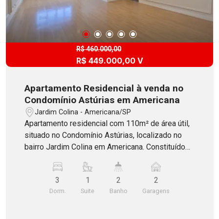
R$ 460.000,00
R$ 449.000,00 V
Apartamento Residencial à venda no
Condomínio Astúrias em Americana
Jardim Colina - Americana/SP
Apartamento residencial com 110m² de área útil,
situado no Condomínio Astúrias, localizado no
bairro Jardim Colina em Americana. Constituído
por 3 dormitórios com armários, sendo 1 suíte,
ampla sala dois ambientes, banheiro social com
3
1
2
2
blindex, cozinha com armários, área de serviço
Dorm.
Suite
Banho
Garagens
também incluindo armários e banheiro de apoio.
Contém 2 vagas de garagem cobertas e
paralelas. O Condomínio oferece portaria virtual,