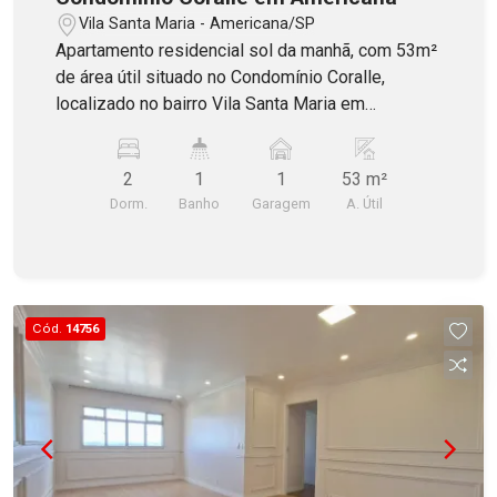
Vila Santa Maria - Americana/SP
Apartamento residencial sol da manhã, com 53m²
de área útil situado no Condomínio Coralle,
localizado no bairro Vila Santa Maria em
Americana. Possui 2 dormitórios com planejados,
banheiro social com blindex, sala dois ambientes
2
1
1
53 m²
incluindo sacada, cozinha com armários
Dorm.
Banho
Garagem
A. Útil
planejados e área de serviço. Contém 1 vaga de
garagem descoberta. Aceita Financiamento!
Cód.
14756