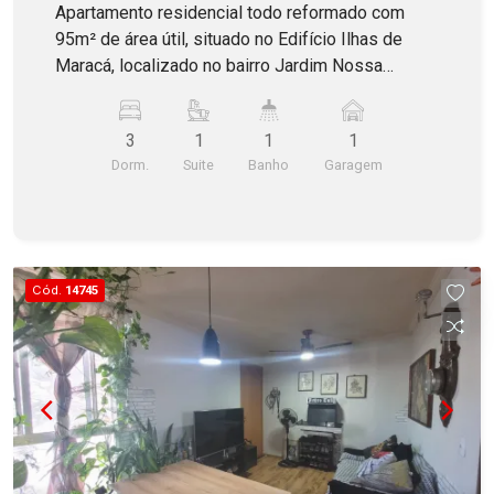
Apartamento residencial todo reformado com
95m² de área útil, situado no Edifício Ilhas de
Maracá, localizado no bairro Jardim Nossa
Senhora de Fátima em Americana. Constituído por
3 dormitórios com armários, sendo 1 suíte,
3
1
1
1
banheiro social, ampla sala dois ambientes com
Dorm.
Suite
Banho
Garagem
sacada, cozinha completa de armários, área de
serviço também incluindo armários e 1 vaga de
garagem coberta. O Edifício oferece elevador,
portaria, playground e bicicletário. Aceita
Financiamento!
Cód.
14745