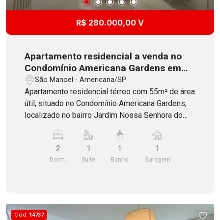
R$ 280.000,00 V
Apartamento residencial a venda no
Condomínio Americana Gardens em
Americana
São Manoel - Americana/SP
Apartamento residencial térreo com 55m² de área
útil, situado no Condomínio Americana Gardens,
localizado no bairro Jardim Nossa Senhora do
Carmo/São Manoel em Americana. Possui 2
dormitórios, sendo 1 suíte, banheiro social, sala
2
1
1
1
dois ambientes com painel de TV, lustre e
Dorm.
Suite
Banho
Garagem
sacada, cozinha incluindo armários planejados e
cooktop, área de servço e 1 vaga de garagem
coberta. O Condomínio é completo e oferece uma
ótima estrutura de lazer com salão festa, portaria
24 horas, playground, academia ao ar livre, mini
Cód.
14737