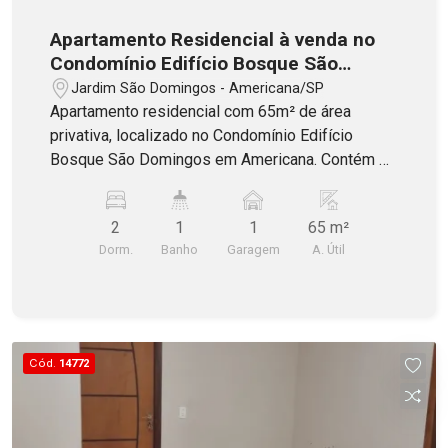
Apartamento Residencial à venda no
Condomínio Edifício Bosque São
Domingos em Americana
Jardim São Domingos - Americana/SP
Apartamento residencial com 65m² de área
privativa, localizado no Condomínio Edifício
Bosque São Domingos em Americana. Contém 2
dormitórios, banheiro social com armário e
blindex, sala dois ambientes, cozinha com
2
1
1
65 m²
gabinete, área de serviço e 1 vaga de garagem
Dorm.
Banho
Garagem
A. Útil
coberta. Aceita Financiamento!
Cód.
14772