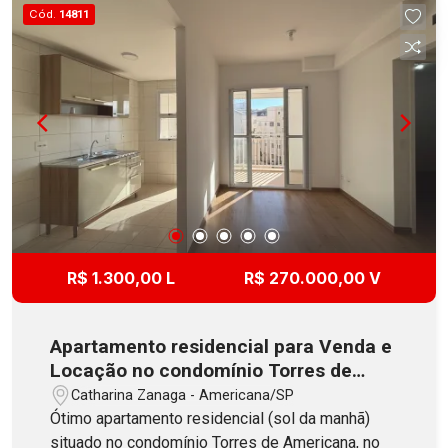
permuta com casa até R$420.000,00!
Cód.
14811
R$ 1.300,00 L
R$ 270.000,00 V
Apartamento residencial para Venda e
Locação no condomínio Torres de
Americana, no bairro Catharina
Catharina Zanaga - Americana/SP
Zanaga
Ótimo apartamento residencial (sol da manhã)
situado no condomínio Torres de Americana, no