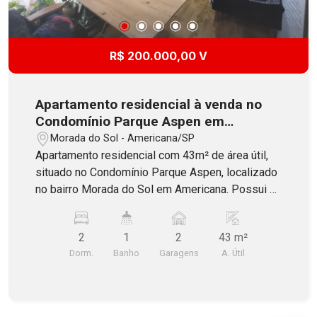
R$ 200.000,00 V
Apartamento residencial à venda no
Condomínio Parque Aspen em
Americana
Morada do Sol - Americana/SP
Apartamento residencial com 43m² de área útil,
situado no Condomínio Parque Aspen, localizado
no bairro Morada do Sol em Americana. Possui 2
dormitórios, sala dois ambientes, banheiro social
com blindex, cozinha e área de serviço. Contém 1
2
1
2
43 m²
vaga de garagem coberta e 1 vaga de moto. O
Dorm.
Banho
Garagens
A. Útil
Condomínio oferece portaria, salão de festas,
playground, quadra gramada e espaço gourmet.
Aceita Financiamento com FGTS e estuda
permuta com casa de maior valor!