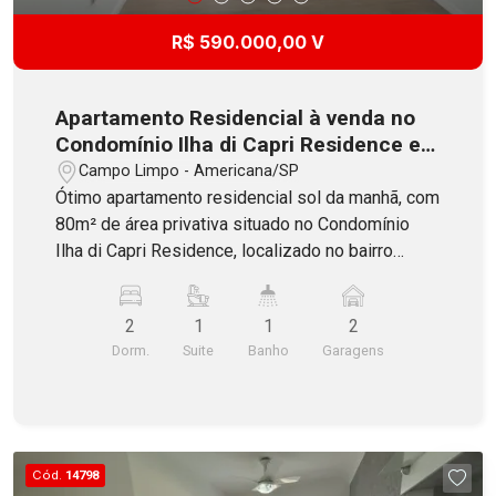
R$ 590.000,00 V
Apartamento Residencial à venda no
Condomínio Ilha di Capri Residence em
Americana
Campo Limpo - Americana/SP
Ótimo apartamento residencial sol da manhã, com
80m² de área privativa situado no Condomínio
Ilha di Capri Residence, localizado no bairro
Campo Limpo em Americana. Constituído por 2
dormitórios, sendo 1 suíte, banheiro social com
2
1
1
2
blindex, ampla sala dois ambientes com sacada,
Dorm.
Suite
Banho
Garagens
cozinha com armários planejados, área de
serviço e 2 vagas de garagem no subsolo. O
Condomínio oferece portaria e elevador. Aceita
Financiamento e estuda veículo como parte de
pagamento!
Cód.
14798