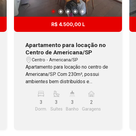
R$ 4.500,00 L
Apartamento para locação no
Centro de Americana/SP
Centro - Americana/SP
Apartamento para locação no centro de
Americana/SP. Com 230m², possui
ambientes bem distribuídos e
excelente aproveitamento dos
espaços. Conta com 3 suítes, 1 lavabo,
3
3
3
2
sala de estar e jantar, cozinha,
Dorm.
Suítes
Banho
Garagens
despensa, área de serviço e dormitório
e banheiro de serviço. O imóvel
também dispõe de ar-condicionado e
ambientes planejados, unindo conforto,