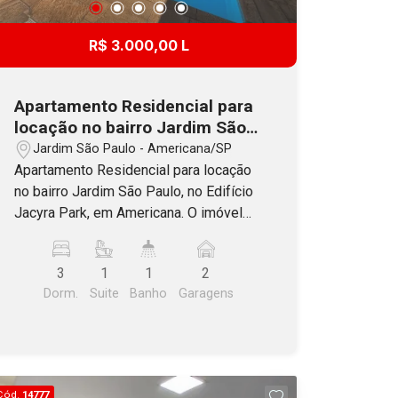
R$ 3.000,00 L
Apartamento Residencial para
locação no bairro Jardim São
Paulo, no Edifício Jacyra Park,
Jardim São Paulo - Americana/SP
em Americana, SP
Apartamento Residencial para locação
no bairro Jardim São Paulo, no Edifício
Jacyra Park, em Americana. O imóvel
possui 03 dormitórios com armários,
sendo 01 suíte, banheiro social com
3
1
1
2
box e gabinete, sala de jantar, sala de
Dorm.
Suite
Banho
Garagens
estar com sacada, cozinha com
armários e cooktop, lavanderia e 02
vagas de garagem cobertas. O edifício
oferece salão de festas, piscina,
quadra coberta, água de poço artesiano
Cód.
14777