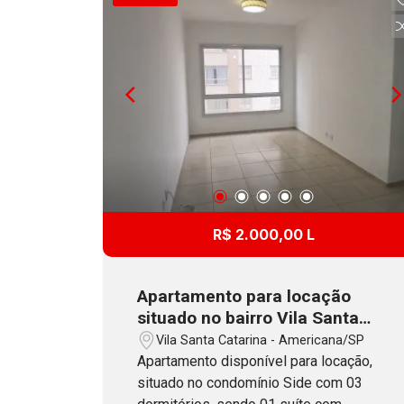
com armários e máquina lava e seca,
sacada técnica e 1 vaga de garagem
descoberta. O Condomínio oferece
academia, 2 elevadores, salão de festa,
brinquedoteca e playground.
R$ 2.000,00 L
Apartamento para locação
situado no bairro Vila Santa
Catarina, no condomínio Side
Vila Santa Catarina - Americana/SP
em Americana, SP
Apartamento disponível para locação,
situado no condomínio Side com 03