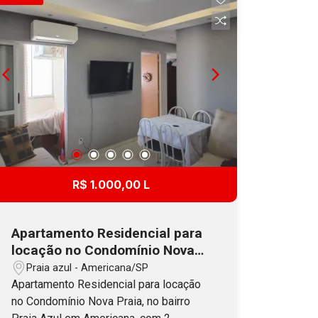
e carregador para carro elétrico.
R$ 1.000,00 L
Apartamento Residencial para
locação no Condomínio Nova
Praia, no bairro Praia Azul em
Praia azul - Americana/SP
Americana, SP
Apartamento Residencial para locação
no Condomínio Nova Praia, no bairro