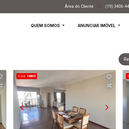
Área do Cliente
|
(19) 3406-4
QUEM SOMOS
ANUNCIAR IMÓVEL
Re
Cód.
14839