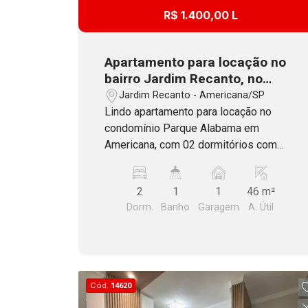
R$ 1.400,00 L
Apartamento para locação no
bairro Jardim Recanto, no
condomínio Parque Alabama
Jardim Recanto - Americana/SP
em Americana, SP
Lindo apartamento para locação no
condomínio Parque Alabama em
Americana, com 02 dormitórios com
armários planejados, sala em 2
ambientes com painel e rack para tv, 01
2
1
1
46 m²
banheiro com box, espelho e gabinete
Dorm.
Banho
Garagem
A. Útil
planejado, cozinha completa de
armários planejados, cooktop, coifa e
forno elétrico. A sala e os 2 dormitórios
no piso laminado e a cozinha e o
banheiro no porcelanato. O condomínio
Cód.
14620
oferece portaria, jardins, área de