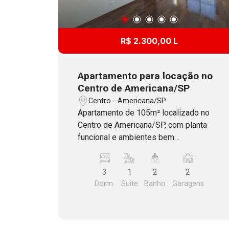
R$ 2.300,00 L
Apartamento para locação no
Centro de Americana/SP
Centro - Americana/SP
Apartamento de 105m² localizado no
Centro de Americana/SP, com planta
funcional e ambientes bem
distribuídos. O imóvel dispõe de 3
dormitórios, sendo 1 suíte, sala para 2
3
1
2
2
ambientes e armários planejados na
Dorm.
Suite
Banho
Garagens
cozinha, área de serviço, dormitórios e
banheiro, proporcionando praticidade e
excelente aproveitamento dos
espaços. Conta ainda com 2 vagas de