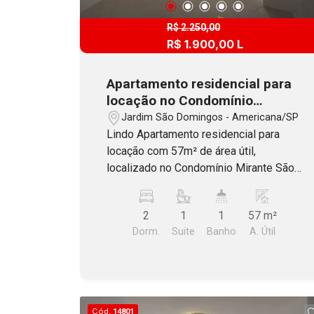
R$ 2.250,00
R$ 1.900,00 L
Apartamento residencial para
locação no Condomínio
Mirante São Domingos em
Jardim São Domingos - Americana/SP
Americana/SP
Lindo Apartamento residencial para
locação com 57m² de área útil,
localizado no Condomínio Mirante São
Domingos em Americana. Possui 2
dormitórios, sendo 1 suíte com ar
2
1
1
57 m²
condicionado e TV, banheiro social com
Dorm.
Suite
Banho
A. Útil
blindex, sala dois ambientes com fino
acabamento em sanca de gesso e
iluminação embutida e sacada, cozinha
completa incluindo armários planejados,
cooktop e geladeira, lavanderia também
Cód.
14801