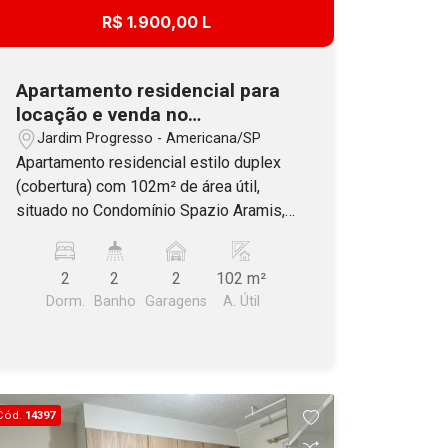
R$ 1.900,00 L
Apartamento residencial para
locação e venda no
Condomínio Spazio Aramis em
Jardim Progresso - Americana/SP
Americana
Apartamento residencial estilo duplex
(cobertura) com 102m² de área útil,
situado no Condomínio Spazio Aramis,
localizado no bairro jardim Progresso
em Americana. Constituído por 2
2
2
2
102 m²
dormitórios, banheiro social com
Dorm.
Banho
Garagens
A. Útil
blindex, sala dois ambientes, cozinha e
lavanderia. No segundo pavimento
contém sala de estar, lavabo e amplo
espaço para área gourmet com
fechamento em vidro. Possui 2 vagas
Cód.
14397
de garagem cobertas (gaveta). O