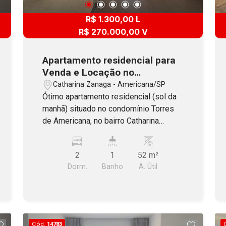
R$ 1.300,00 L
R$ 270.000,00 V
Apartamento residencial para
Venda e Locação no
condomínio Torres de
Catharina Zanaga - Americana/SP
Americana, no bairro Catharina
Ótimo apartamento residencial (sol da
Zanaga
manhã) situado no condomínio Torres
de Americana, no bairro Catharina
Zanaga. O imóvel possui 2 dormitórios,
banheiro social com box e gabinete,
2
1
52 m²
sala 2 ambientes, cozinha com
Dorm.
Banho
A. Útil
armários, área de serviço e 1 vaga de
garagem coberta. O Condomínio
oferece portaria 24 horas e 2
elevadores por torre (social e serviço).
Na cobertura de cada torre possui
Cód.
14783