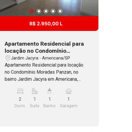
R$ 2.950,00 L
Apartamento Residencial para
locação no Condomínio
Moradas Panzan, no bairro
Jardim Jacyra - Americana/SP
Jardim Jacyra em Americana,
Apartamento Residencial para locação
SP
no Condomínio Moradas Panzan, no
bairro Jardim Jacyra em Americana,
com 69m². Possui 02 dormitórios com
armários planejados, sendo 01 suíte,
2
1
1
1
armários no corredor, banheiro social
Dorm.
Suite
Banho
Garagem
com blindex e gabinete, sala de jantar e
estar integradas com moveis
planejados, sacada, cozinha planejada,
equipada com cooktop, lavanderia com