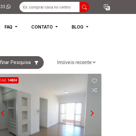
433
FAQ
CONTATO
BLOG
finar Pesquisa
Cód.
14824