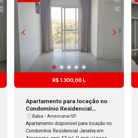
academia, espaço Kids e lounge com
vista privilegiada. Na área externa conta
com churrasqueira, playground, redário,
bosque e espaço para pet place. Aceita
Financiamento!
R$ 1.300,00 L
Apartamento para locação no
Condomínio Residencial
Janaína em Americana, SP
Balsa - Americana/SP
Apartamento disponível para locação no
Condomínio Residencial Janaína em