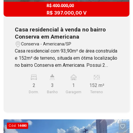
R$ 400.000,00
R$ 397.000,00 V
Casa residencial à venda no bairro
Conserva em Americana
Conserva - Americana/SP
Casa residencial com 93,90m² de área construída
e 152m² de terreno, situada em ótima localização
no bairro Conserva em Americana. Possui 2
dormitórios, sala de estar, sala de jantar, cozinha
com planejados, banheiro social com blibdex,
2
3
1
152 m²
escritório com banheiro (podendo ser revertido
Dorm.
Banho
Garagem
Terreno
para o 3° dormitório) e área de serviço. O imóvel
oferece também espaço gourmet incluindo
churrasqueira e banheiro, quarto de despejo e 1
vaga de garagem coberta. Aceita Financiamento
com FGTS!
Cód.
14480