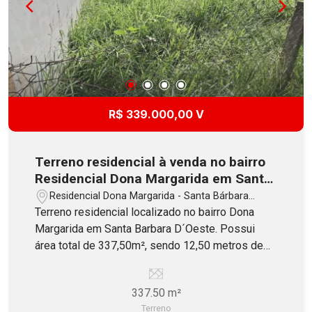
R$ 339.000,00 V
Terreno residencial à venda no bairro
Residencial Dona Margarida em Santa
Bárbara D`Oeste
Residencial Dona Margarida - Santa Bárbara
D`Oeste/SP
Terreno residencial localizado no bairro Dona
Margarida em Santa Barbara D´Oeste. Possui
área total de 337,50m², sendo 12,50 metros de
frente. Oferece boa topografia. Aceita
Financiamento e estuda permuta de manor valor!
337.50 m²
Terreno