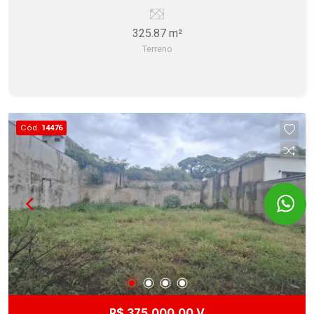
Avenida América. Estuda permuta!
325.87 m²
Terreno
Cód.
14476
R$ 375.000,00 V