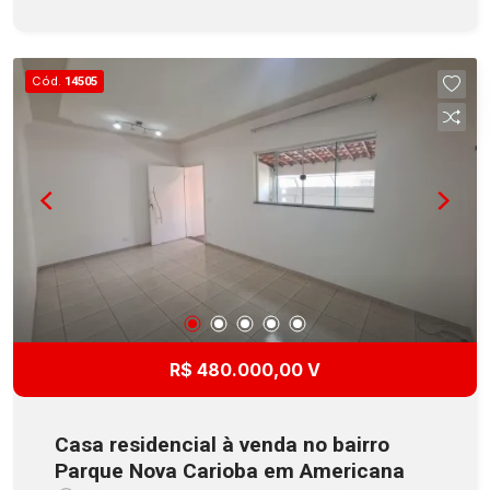
vaga de garagem coberta. O Edifício oferece
elevadores, portaria 24 horas e monitoramento,
mini mercado, academia, espaço gourmet, salão
Cód.
14505
de festas, piscina adulto e infantil, playground e
mini campo. Aceita Financiamento com FGTS!
R$ 480.000,00 V
Casa residencial à venda no bairro
Parque Nova Carioba em Americana