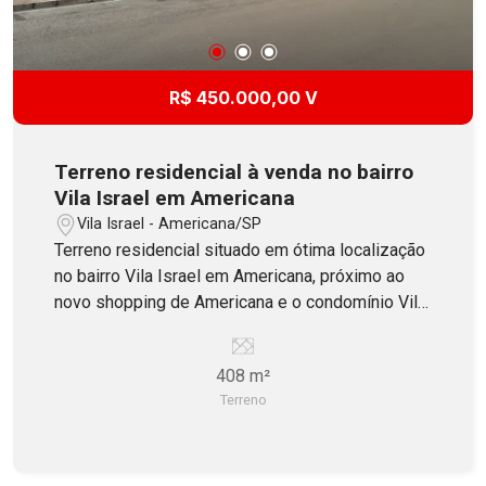
R$ 450.000,00 V
Terreno residencial à venda no bairro
Vila Israel em Americana
Vila Israel - Americana/SP
Terreno residencial situado em ótima localização
no bairro Vila Israel em Americana, próximo ao
novo shopping de Americana e o condomínio Vila
Botanique, ao lado do bairro Werner Plaas.
Oferece 408m² de área total, sendo 12,10 metros
408 m²
de frente para Rua. Aceita Financiamento!
Terreno