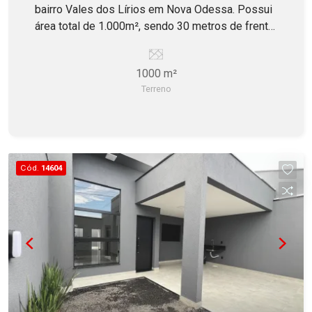
bairro Vales dos Lírios em Nova Odessa. Possui
área total de 1.000m², sendo 30 metros de frente
para Rua. Lote todo murado, plano, com entrada
de água da rede publica, esgoto e energia. Estuda
1000 m²
permuta com veículo!
Terreno
Cód.
14604