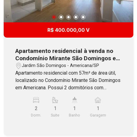
R$ 400.000,00 V
Apartamento residencial à venda no
Condomínio Mirante São Domingos em
Americana
Jardim São Domingos - Americana/SP
Apartamento residencial com 57m² de área útil,
localizado no Condomínio Mirante São Domingos
em Americana. Possui 2 dormitórios com
armários, sendo 1 suíte, banheiro social com
blindex, sala dois ambientes com painel de TV,
2
1
1
1
espelho, lustre e sacada, cozinha completa
Dorm.
Suite
Banho
Garagem
inlcuindo ármarios cooktop, forno e coifa,
lavanderia também com armários, sacada técnica
e 1 vaga de garagem descoberta. O Condomínio