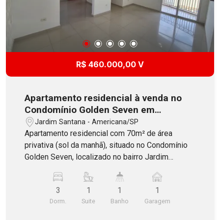
R$ 460.000,00 V
Apartamento residencial à venda no
Condomínio Golden Seven em
Americana
Jardim Santana - Americana/SP
Apartamento residencial com 70m² de área
privativa (sol da manhã), situado no Condomínio
Golden Seven, localizado no bairro Jardim
Santana em Americana. Possui 3 dormitórios com
piso laminado, sendo 1 suíte (um dos dormitórios
3
1
1
1
está aberto a sala), banheiro social, sala de estar
Dorm.
Suite
Banho
Garagem
e jantar integradas (piso porcelanato) com sacada
gourmet, cozinha com armários, lavanderia e 1