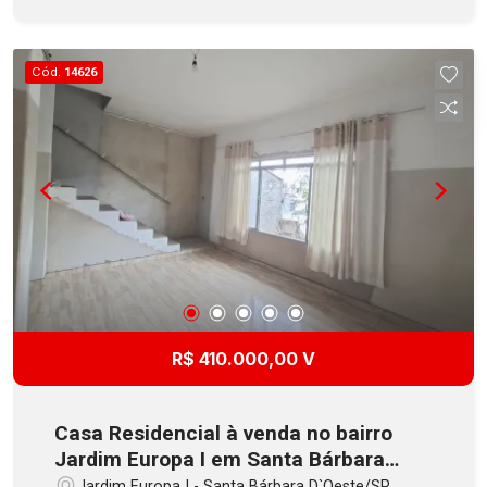
Condomínio oferece salão gourmet, academia,
elevadores e mini mercado. Aceita Financiamento
com FGTS!
Cód.
14626
R$ 410.000,00 V
Casa Residencial à venda no bairro
Jardim Europa I em Santa Bárbara
D`Oeste
Jardim Europa I - Santa Bárbara D`Oeste/SP