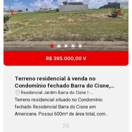
R$ 395.000,00 V
Terreno residencial à venda no
Condomínio fechado Barra do Cisne,
Americana/SP com 600m² (20x30)
Residencial Jardim Barra do Cisne I -
Americana/SP
Terreno residencial situado no Condomínio
fechado Residencial Barra do Cisne em
Americana. Possui 600m² de área total, com
20,00 metros de frente para rua. Lote bem
localizado, em aclive, com vista para a represa e