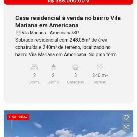
R$ 385.000,00 V
Casa residencial à venda no bairro Vila
Mariana em Americana
Vila Mariana - Americana/SP
Sobrado residencial com 248,08m² de área
construída e 240m² de terreno, localizado no
bairro Vila Mariana em Americana. No piso térreo
o imóvel dispõe de 1 sala e 3 vagas de garagem,
sendo 1 coberta. Já no pavimento superior
2
2
3
240 m²
possui 2 dormitórios (1 deles com armários),
Dorm.
Banho
Garagens
Terreno
ampla sala, cozinha, banheiro social com blindex
e lavanderia. Nos fundos contém churrasqueira e
1 banheiro. Aceita Financiamento!
Cód.
14567