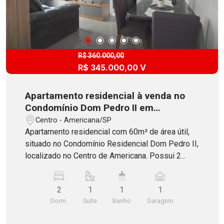
R$ 360.000,00
R$ 345.000,00 V
Apartamento residencial à venda no
Condomínio Dom Pedro II em
Americana
Centro - Americana/SP
Apartamento residencial com 60m² de área útil,
situado no Condomínio Residencial Dom Pedro II,
localizado no Centro de Americana. Possui 2
dormitórios com armários, sendo 1 suíte,
banheiro social, sala dois ambientes com painel
2
1
1
1
de TV, ar- condicionado e ventilador de teto,
Dorm.
Suite
Banho
Garagem
sacada, cozinha integrada com armários,
lavanderia e 1 vaga de garagem descoberta. O