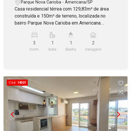
Parque Nova Carioba - Americana/SP
Casa residencial térrea com 129,83m² de área
construída e 150m² de terreno, localizada no
bairro Parque Nova Carioba em Americana.
Constituída por 3 dormitórios, sendo 1 suíte com
armários, banheiro social, sala de estar, cozinha e
3
1
1
2
área de serviço. O imóvel oferece também
Dorm.
Suite
Banho
Garagens
espaço com churrasqueira, portão eletrônico e 2
vagas de garagem cobertas. Aceita
Financiamento e estuda permuta com
apartamento até R$300.000,00!
Cód.
14501