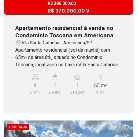
R$ 380.000,00
R$ 370.000,00 V
Apartamento residencial à venda no
Condomínio Toscana em Americana
Vila Santa Catarina - Americana/SP
Apartamento residencial (sol da manhã) com
65m² de área útil, situado no Condomínio
Toscana, localizado no bairro Vila Santa Catarina
em Americana. Constituído por 2 dormitórios,
banheiro social, ampla sala dois ambientes com
2
1
1
65 m²
sacada, cozinha incluindo armarios e cooktop,
Dorm.
Banho
Garagem
A. Útil
área serviço também com armários e 1 vaga de
garagem coberta. O Condomínio oferece elevador
e portão eletrônico. Aceita Financiamento com
FGTS e estuda veículo como parte de
pagamento!
Cód.
14587