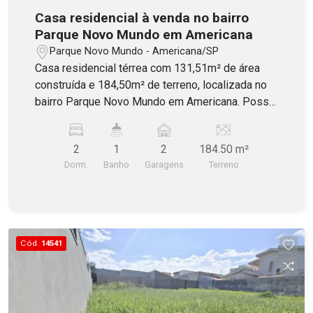
Casa residencial à venda no bairro
Parque Novo Mundo em Americana
Parque Novo Mundo - Americana/SP
Casa residencial térrea com 131,51m² de área
construída e 184,50m² de terreno, localizada no
bairro Parque Novo Mundo em Americana. Possui
2 amplos dormitórios, banheiro social com
blindex, sala de estar, copa e cozinha integradas,
2
1
2
184.50 m²
área de serviço e quintal com área verde. Contém
Dorm.
Banho
Garagens
Terreno
2 vagas de garagem cobertas. Aceita
Financiamento!
Cód.
14541