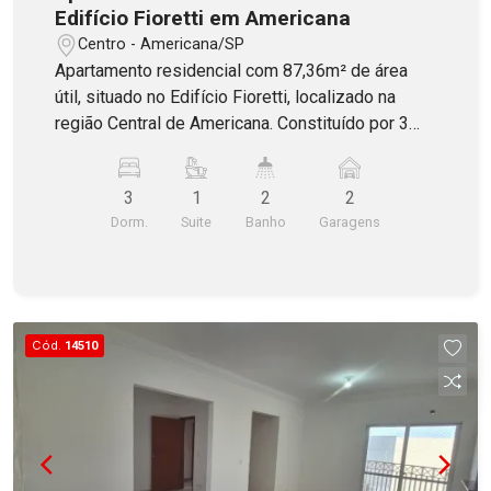
Edifício Fioretti em Americana
Centro - Americana/SP
Apartamento residencial com 87,36m² de área
útil, situado no Edifício Fioretti, localizado na
região Central de Americana. Constituído por 3
dormitórios, sendo 1 suíte, banheiro social, ampla
sala dois ambientes com sacada, cozinha, área
3
1
2
2
de serviço com banheiro e despensa. Contém 2
Dorm.
Suite
Banho
Garagens
vagas de garagem (gaveta). O Edifício oferece
portaria no horário comercial, salão de festas e
playground.
Cód.
14510