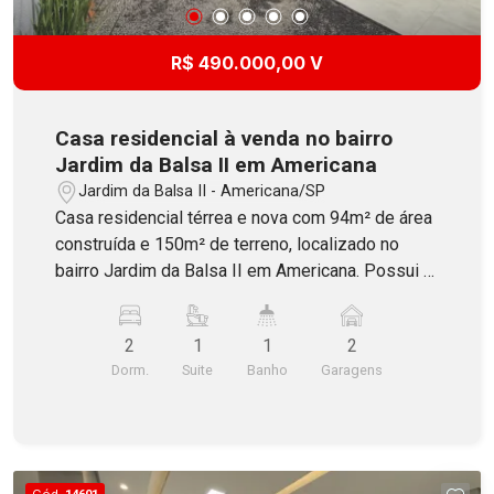
R$ 490.000,00 V
Casa residencial à venda no bairro
Jardim da Balsa II em Americana
Jardim da Balsa II - Americana/SP
Casa residencial térrea e nova com 94m² de área
construída e 150m² de terreno, localizado no
bairro Jardim da Balsa II em Americana. Possui 2
dormitórios, sendo 1 suíte, ampla sala dois
ambientes com pé direito de 4 metros, banheiro
2
1
1
2
social com armário, cozinha integrada e área de
Dorm.
Suite
Banho
Garagens
serviço nos fundos. Além disso, o imóvel
oferece quintal com churrasqueira e 2 vagas de
garagem, sendo 1 coberta. Aceita Financiamento
e estuda veículo como parte de pagamento!
Cód.