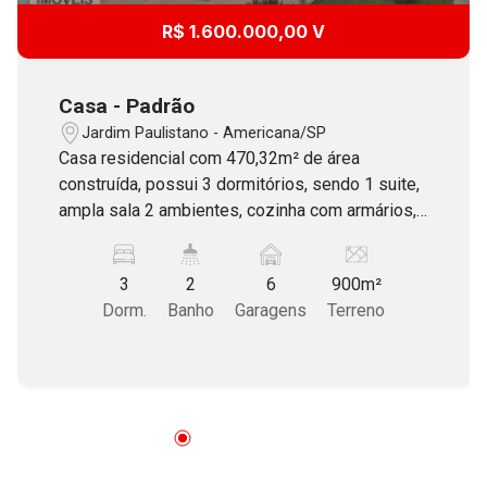
R$ 1.600.000,00 V
Casa - Padrão
Jardim Paulistano - Americana/SP
Casa residencial com 470,32m² de área
construída, possui 3 dormitórios, sendo 1 suite,
ampla sala 2 ambientes, cozinha com armários,
banheiro social, área de serviço, dependências
de empregada, despensa, espaço gourmet com
3
2
6
900m²
churrasqueira, piscina aquecida, espaço para
Dorm.
Banho
Garagens
Terreno
academia, 6 vagas de garagem. Aceita permuta
com apartamento ou terreno.