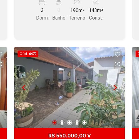
vagas de garagem, sendo 2 cobertas,
3
1
190m²
143m²
em localização de fácil acesso. Aceita
Dorm.
Banho
Terreno
Const.
financiamento com FGTS.
Cód.
6472
R$ 550.000,00 V