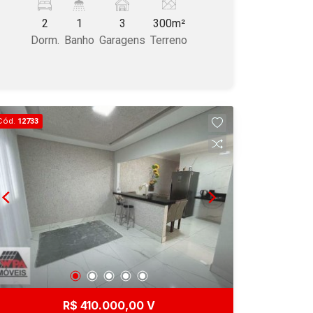
com entrada independente com sala,
2
1
3
300m²
cozinha, banheiro e 1 dormitório, 3
Dorm.
Banho
Garagens
Terreno
vagas de garagem sendo 2 cobertas .
Aceita permuta de menor valor com
casa no Parque das Nações ou Morada
do Sol.
Cód.
12733
R$ 410.000,00 V