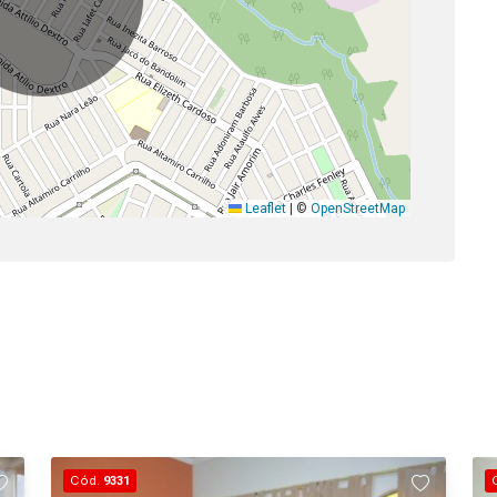
Leaflet
|
©
OpenStreetMap
Cód.
9331