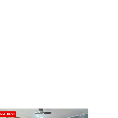
Cód.
10773