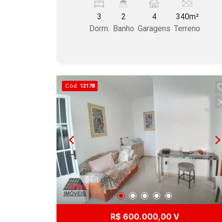
varanda, possui edícula com sala,
3
2
4
340m²
dormitório, banheiro, cozinha, 4 vagas
Dorm.
Banho
Garagens
Terreno
de garagem cobertas. Aceita permuta
no Parque Novo Mundo, Jd São Paulo,
Jd São Pedro.
Cód.
12178
R$ 600.000,00 V