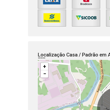
Localização Casa / Padrão em 
+
−